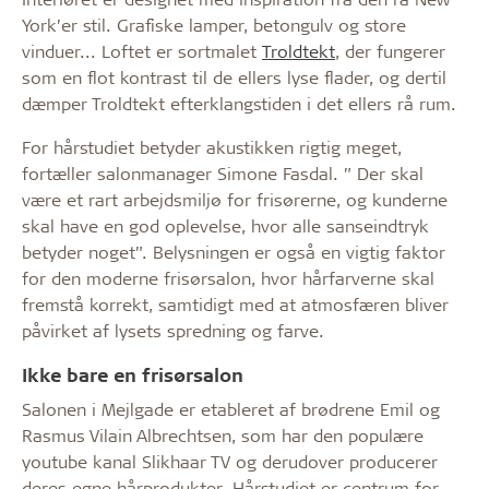
York’er stil. Grafiske lamper, betongulv og store
vinduer... Loftet er sortmalet
Troldtekt
, der fungerer
som en flot kontrast til de ellers lyse flader, og dertil
dæmper Troldtekt efterklangstiden i det ellers rå rum.
For hårstudiet betyder akustikken rigtig meget,
fortæller salonmanager Simone Fasdal. ” Der skal
være et rart arbejdsmiljø for frisørerne, og kunderne
skal have en god oplevelse, hvor alle sanseindtryk
betyder noget”. Belysningen er også en vigtig faktor
for den moderne frisørsalon, hvor hårfarverne skal
fremstå korrekt, samtidigt med at atmosfæren bliver
påvirket af lysets spredning og farve.
Ikke bare en frisørsalon
Salonen i Mejlgade er etableret af brødrene Emil og
Rasmus Vilain Albrechtsen, som har den populære
youtube kanal Slikhaar TV og derudover producerer
deres egne hårprodukter. Hårstudiet er centrum for