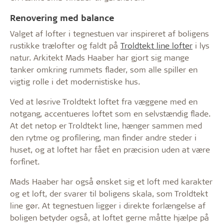
Renovering med balance
Valget af lofter i tegnestuen var inspireret af boligens
rustikke trælofter og faldt på
Troldtekt line lofter
i lys
natur. Arkitekt Mads Haaber har gjort sig mange
tanker omkring rummets flader, som alle spiller en
vigtig rolle i det modernistiske hus.
Ved at løsrive Troldtekt loftet fra væggene med en
notgang, accentueres loftet som en selvstændig flade.
At det netop er Troldtekt line, hænger sammen med
den rytme og profilering, man finder andre steder i
huset, og at loftet har fået en præcision uden at være
forfinet.
Mads Haaber har også ønsket sig et loft med karakter
og et loft, der svarer til boligens skala, som Troldtekt
line gør. At tegnestuen ligger i direkte forlængelse af
boligen betyder også, at loftet gerne måtte hjælpe på