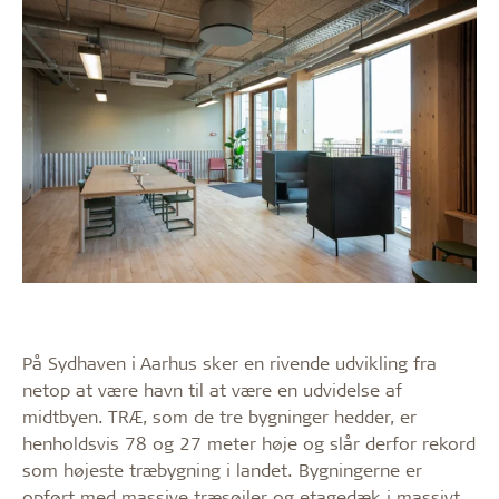
På Sydhaven i Aarhus sker en rivende udvikling fra
netop at være havn til at være en udvidelse af
midtbyen. TRÆ, som de tre bygninger hedder, er
henholdsvis 78 og 27 meter høje og slår derfor rekord
som højeste træbygning i landet. Bygningerne er
opført med massive træsøjler og etagedæk i massivt