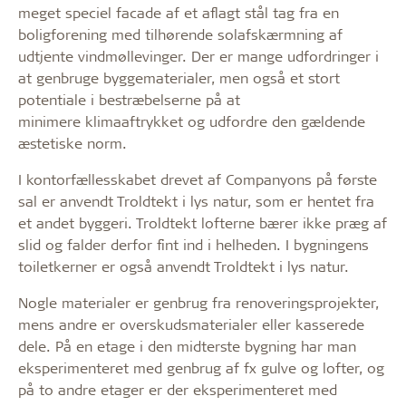
meget speciel facade af et aflagt stål tag fra en
boligforening med tilhørende solafskærmning af
udtjente vindmøllevinger. Der er mange udfordringer i
at genbruge byggematerialer, men også et stort
potentiale i bestræbelserne på at
minimere klimaaftrykket og udfordre den gældende
æstetiske norm.
I kontorfællesskabet drevet af Companyons på første
sal er anvendt Troldtekt i lys natur, som er hentet fra
et andet byggeri. Troldtekt lofterne bærer ikke præg af
slid og falder derfor fint ind i helheden. I bygningens
toiletkerner er også anvendt Troldtekt i lys natur.
Nogle materialer er genbrug fra renoveringsprojekter,
mens andre er overskudsmaterialer eller kasserede
dele. På en etage i den midterste bygning har man
eksperimenteret med genbrug af fx gulve og lofter, og
på to andre etager er der eksperimenteret med