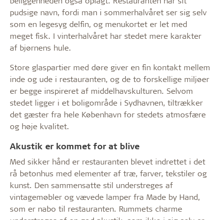
beliggenheden også oplagt. Restauranten har sit
pudsige navn, fordi man i sommerhalvåret ser sig selv
som en legesyg delfin, og menukortet er let med
meget fisk. I vinterhalvåret har stedet mere karakter
af bjørnens hule.
Store glaspartier med døre giver en fin kontakt mellem
inde og ude i restauranten, og de to forskellige miljøer
er begge inspireret af middelhavskulturen. Selvom
stedet ligger i et boligområde i Sydhavnen, tiltrækker
det gæster fra hele København for stedets atmosfære
og høje kvalitet.
Akustik er kommet for at blive
Med sikker hånd er restauranten blevet indrettet i det
rå betonhus med elementer af træ, farver, tekstiler og
kunst. Den sammensatte stil understreges af
vintagemøbler og vævede lamper fra Made by Hand,
som er nabo til restauranten. Rummets charme