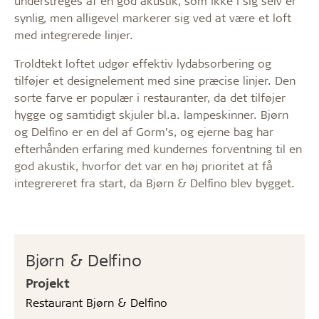
understreges af en god akustik, som ikke i sig selv er
synlig, men alligevel markerer sig ved at være et loft
med integrerede linjer.
Troldtekt loftet udgør effektiv lydabsorbering og
tilføjer et designelement med sine præcise linjer. Den
sorte farve er populær i restauranter, da det tilføjer
hygge og samtidigt skjuler bl.a. lampeskinner. Bjørn
og Delfino er en del af Gorm’s, og ejerne bag har
efterhånden erfaring med kundernes forventning til en
god akustik, hvorfor det var en høj prioritet at få
integrereret fra start, da Bjørn & Delfino blev bygget.
Bjørn & Delfino
Projekt
Restaurant Bjørn & Delfino