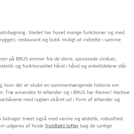
dustribygning. Stedet har huset mange funktioner og med
yggeri, restaurant og butik muligt at indrette i samme
æren på BRUS emmer fra de store, sprossede vinduer,
stetik og funktionalitet hånd i hånd og enkeltdelene står
ning, hvor der er skabt en sammenhængende historie om
ter. Træ anvendes til øltønder og i BRUS har Rømer/ Harboe
barbåsene med ryglæn skåret ud i form af øltønder og
S bidrager træet også med varme og æstetik, robusthed
som udgøres af hvide
Troldtekt lofter
bag de synlige