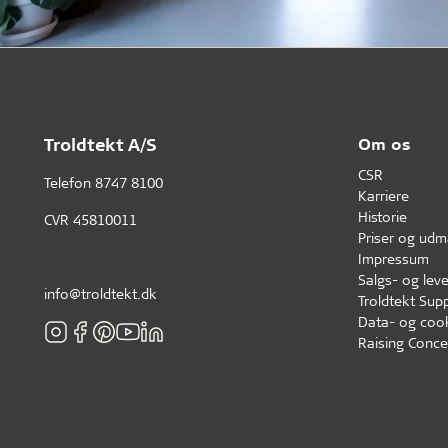
Troldtekt A/S
Om os
CSR
Telefon
8747 8100
Karriere
Historie
CVR 45810011
Priser og udm
Impressum
Salgs- og leve
info@troldtekt.dk
Troldtekt Supp
Data- og cook
Raising Conce