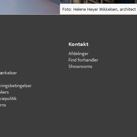
Foto: Helene Høyer Mikkelsen, architect
Kontakt
Afdelinger
Find forhandler
Showrooms
ærkelser
ringsbetingelser
liers
iepolitik
rns