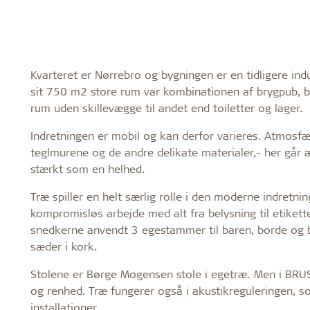
Kvarteret er Nørrebro og bygningen er en tidligere in
sit 750 m2 store rum var kombinationen af brygpub, br
rum uden skillevægge til andet end toiletter og lager.
Indretningen er mobil og kan derfor varieres. Atmosf
teglmurene og de andre delikate materialer,- her går æ
stærkt som en helhed.
Træ spiller en helt særlig rolle i den moderne indret
kompromisløs arbejde med alt fra belysning til etiket
snedkerne anvendt 3 egestammer til baren, borde og 
sæder i kork.
Stolene er Børge Mogensen stole i egetræ. Men i BRU
og renhed. Træ fungerer også i akustikreguleringen, 
installationer.