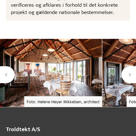
verificeres og afklares i forhold til det konkrete
projekt og gældende nationale bestemmelser.
Foto: Helene Høyer Mikkelsen, architect
Fot
Troldtekt A/S