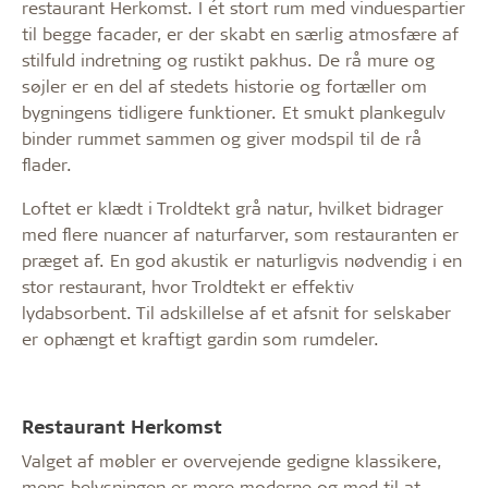
restaurant Herkomst. I ét stort rum med vinduespartier
til begge facader, er der skabt en særlig atmosfære af
stilfuld indretning og rustikt pakhus. De rå mure og
søjler er en del af stedets historie og fortæller om
bygningens tidligere funktioner. Et smukt plankegulv
binder rummet sammen og giver modspil til de rå
flader.
Loftet er klædt i Troldtekt grå natur, hvilket bidrager
med flere nuancer af naturfarver, som restauranten er
præget af. En god akustik er naturligvis nødvendig i en
stor restaurant, hvor Troldtekt er effektiv
lydabsorbent. Til adskillelse af et afsnit for selskaber
er ophængt et kraftigt gardin som rumdeler.
Restaurant Herkomst
Valget af møbler er overvejende gedigne klassikere,
mens belysningen er mere moderne og med til at