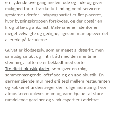
en flydende overgang mellem ude og inde og giver
mulighed for at trække luft ind og nemt servicere
gæsterne udenfor. Indgangspartiet er fint placeret,
hvor bygningskroppen forskydes, og der opstår en
krog til læ og ankomst. Materialerne indenfor er
meget velvalgte og gedigne, ligesom man oplever det
allerede på facaderne.
Gulvet er klodsegulv, som er meget slidstærkt, men
samtidig smukt og fint i tråd med den maritime
stemning. Lofterne er beklædt med sorte
Troldtekt akustikplader
, som giver en rolig,
sammenhængende loftsflade og en god akustik. En
gennemgående mur med grå tegl mellem restauranten
og køkkenet understreger den rolige indretning, hvor
atmosfæren opleves intim og varm hjulpet af store
rumdelende gardiner og vinduespartier i ædeltræ.