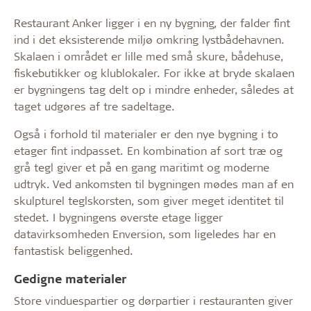
Restaurant Anker ligger i en ny bygning, der falder fint
ind i det eksisterende miljø omkring lystbådehavnen.
Skalaen i området er lille med små skure, bådehuse,
fiskebutikker og klublokaler. For ikke at bryde skalaen
er bygningens tag delt op i mindre enheder, således at
taget udgøres af tre sadeltage.
Også i forhold til materialer er den nye bygning i to
etager fint indpasset. En kombination af sort træ og
grå tegl giver et på en gang maritimt og moderne
udtryk. Ved ankomsten til bygningen mødes man af en
skulpturel teglskorsten, som giver meget identitet til
stedet. I bygningens øverste etage ligger
datavirksomheden Enversion, som ligeledes har en
fantastisk beliggenhed.
Gedigne materialer
Store vinduespartier og dørpartier i restauranten giver