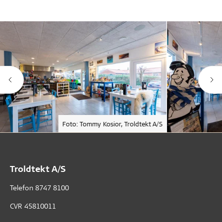
Foto: Tommy Kosior, Troldtekt A/S
Troldtekt A/S
Telefon
8747 8100
CVR 45810011