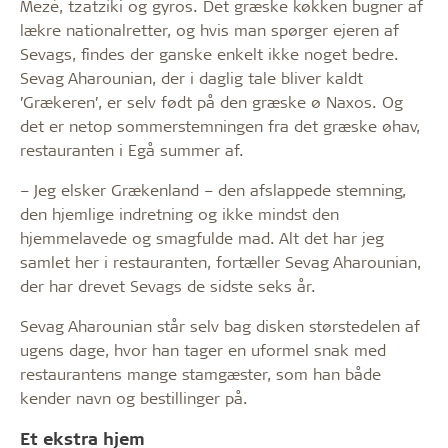
Mezé, tzatzíki og gyros. Det græske køkken bugner af
lækre nationalretter, og hvis man spørger ejeren af
Sevags, findes der ganske enkelt ikke noget bedre.
Sevag Aharounian, der i daglig tale bliver kaldt
’Grækeren’, er selv født på den græske ø Naxos. Og
det er netop sommerstemningen fra det græske øhav,
restauranten i Egå summer af.
– Jeg elsker Grækenland – den afslappede stemning,
den hjemlige indretning og ikke mindst den
hjemmelavede og smagfulde mad. Alt det har jeg
samlet her i restauranten, fortæller Sevag Aharounian,
der har drevet Sevags de sidste seks år.
Sevag Aharounian står selv bag disken størstedelen af
ugens dage, hvor han tager en uformel snak med
restaurantens mange stamgæster, som han både
kender navn og bestillinger på.
Et ekstra hjem