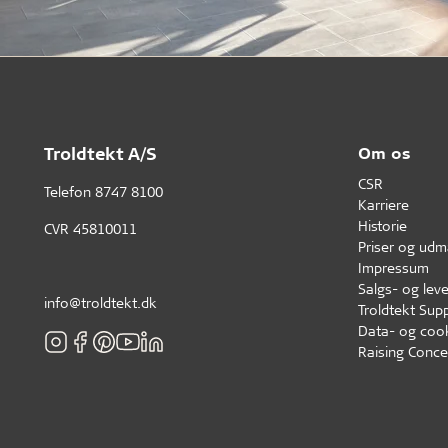
Troldtekt A/S
Om os
CSR
Telefon
8747 8100
Karriere
Historie
CVR 45810011
Priser og udm
Impressum
Salgs- og leve
info@troldtekt.dk
Troldtekt Supp
Data- og cook
Raising Conce