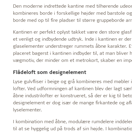
Den moderne indrettede kantine med tilhørende udeomr
kombineres borde i forskellige højder med barstole og s
borde med op til fire pladser til større gruppeborde 
Kantinen er perfekt oplyst takket være den store glasf
et venligt og indbydende udtryk. Inde i kantinen er 
glaselementer understreger rummets åbne karakter. E
placeret bagerst i kantinen indbyder til, at man bliver
vægmotiv, der minder om et metrokort, skaber en impon
Flådeloft som designelement
Lyse gulvfliser i beige og grå kombineres med møbler
lofter. Ved udformningen af kantinen blev der lagt sær
åbne industrilofter er konstrueret, så der er kig til bet
designelement er dog især de mange firkantede og afl
lyselementer.
I kombination med åbne, modulære rumdelere inddeler 
til at se hyggelig ud på trods af sin højde. I kombina