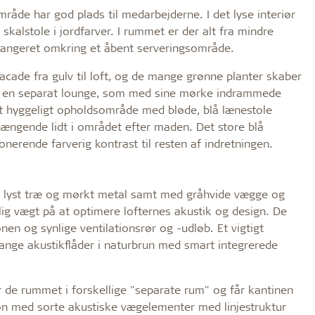
åde har god plads til medarbejderne. I det lyse interiør
kalstole i jordfarver. I rummet er der alt fra mindre
arrangeret omkring et åbent serveringsområde.
acade fra gulv til loft, og de mange grønne planter skaber
der en separat lounge, som med sine mørke indrammede
t hyggeligt opholdsområde med bløde, blå lænestole
 hængende lidt i området efter maden. Det store blå
erende farverig kontrast til resten af indretningen.
 i lyst træ og mørkt metal samt med gråhvide vægge og
lig vægt på at optimere lofternes akustik og design. De
onen og synlige ventilationsrør og -udløb. Et vigtigt
ange akustikflåder i naturbrun med smart integrerede
de rummet i forskellige "separate rum" og får kantinen
tion med sorte akustiske vægelementer med linjestruktur