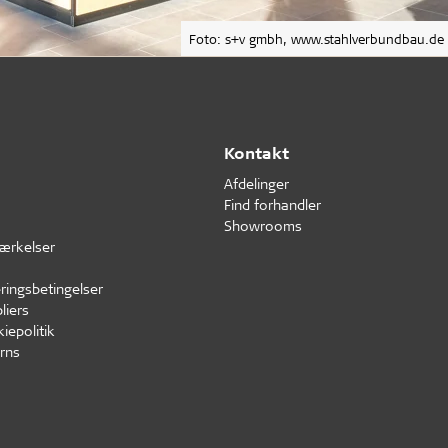
Foto: s+v gmbh, www.stahlverbundbau.de
Kontakt
Afdelinger
Find forhandler
Showrooms
ærkelser
ringsbetingelser
liers
iepolitik
rns