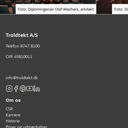
Foto: Diplomingeniør Olaf Wiechers, arkitekt
Foto: D
Troldtekt A/S
Telefon
8747 8100
CVR 45810011
info@troldtekt.dk
Om os
CSR
Karriere
Historie
Priser og udmærkelser