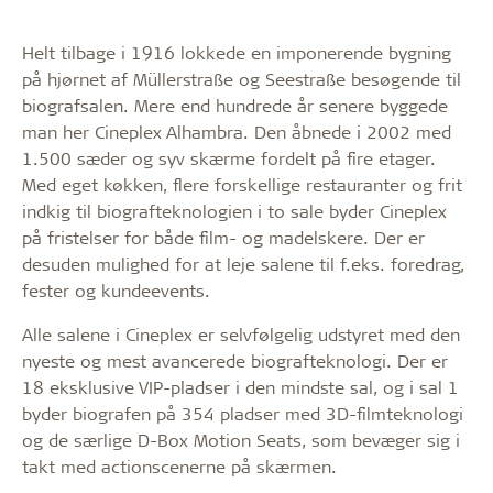
Helt tilbage i 1916 lokkede en imponerende bygning
på hjørnet af Müllerstraße og Seestraße besøgende til
biografsalen. Mere end hundrede år senere byggede
man her Cineplex Alhambra. Den åbnede i 2002 med
1.500 sæder og syv skærme fordelt på fire etager.
Med eget køkken, flere forskellige restauranter og frit
indkig til biografteknologien i to sale byder Cineplex
på fristelser for både film- og madelskere. Der er
desuden mulighed for at leje salene til f.eks. foredrag,
fester og kundeevents.
Alle salene i Cineplex er selvfølgelig udstyret med den
nyeste og mest avancerede biografteknologi. Der er
18 eksklusive VIP-pladser i den mindste sal, og i sal 1
byder biografen på 354 pladser med 3D-filmteknologi
og de særlige D-Box Motion Seats, som bevæger sig i
takt med actionscenerne på skærmen.