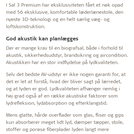
I Sal 3 Premium har eksklusiviteten fået et nøk opad
med 56 eksklusive, komfortable læderlænestole, den
nyeste 3D-teknologi og en helt særlig væg- og
loftskonstruktion.
God akustik kan planlægges
Der er mange krav til en biografsal, både i forhold til
akustik, sikkerhedsudstyr, brandsikring og aircondition.
Akustikken har en stor indflydelse på lydkvaliteten.
Selv det bedste AV-udstyr er ikke nogen garanti for, at
det er let at forstå, hvad der bliver sagt på lærredet,
og at lyden er god. Lydkvaliteten afhænger nemlig i
høj grad også af en række akustiske faktorer som
lydrefleksion, lydabsorption og efterklangstid.
Mens glatte, hårde overflader som glas, fliser og gips
kun absorberer meget lidt lyd, dæmper tæpper, stole,
stoffer og porøse fiberplader lyden langt mere