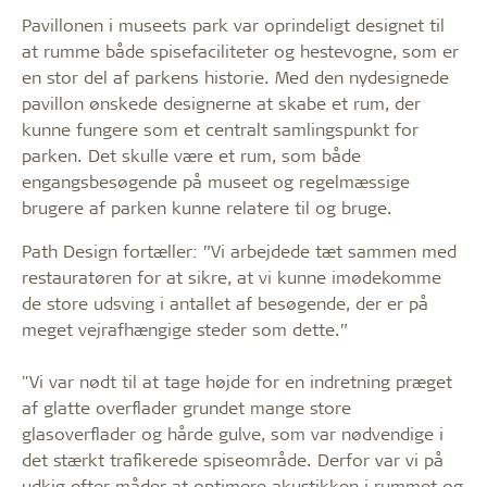
Pavillonen i museets park var oprindeligt designet til
at rumme både spisefaciliteter og hestevogne, som er
en stor del af parkens historie. Med den nydesignede
pavillon ønskede designerne at skabe et rum, der
kunne fungere som et centralt samlingspunkt for
parken. Det skulle være et rum, som både
engangsbesøgende på museet og regelmæssige
brugere af parken kunne relatere til og bruge.
Path Design fortæller: ”Vi arbejdede tæt sammen med
restauratøren for at sikre, at vi kunne imødekomme
de store udsving i antallet af besøgende, der er på
meget vejrafhængige steder som dette.”
"Vi var nødt til at tage højde for en indretning præget
af glatte overflader grundet mange store
glasoverflader og hårde gulve, som var nødvendige i
det stærkt trafikerede spiseområde. Derfor var vi på
udkig efter måder at optimere akustikken i rummet og