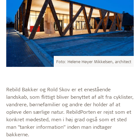
Foto: Helene Høyer Mikkelsen, architect
Rebild Bakker og Rold Skov er et enestående
landskab, som flittigt bliver benyttet af alt fra cyklister,
vandrere, børnefamilier og andre der holder af at
opleve den særlige natur. RebildPorten er rejst som et
konkret mødested, men i høj grad også som et sted
man ”tanker information” inden man indtager
bakkerne.