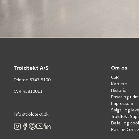
Troldtekt A/S
Om os
CSR
Telefon
8747 8100
Karriere
Historie
CVR 45810011
Priser og udm
Impressum
Salgs- og leve
info@troldtekt.dk
Troldtekt Supp
Data- og cook
Raising Conce