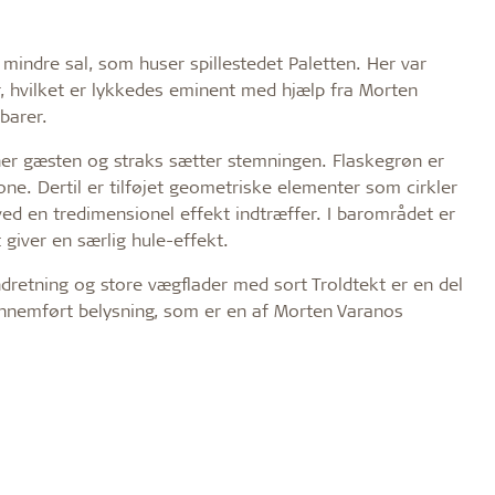
, mindre sal, som huser spillestedet Paletten. Her var
r, hvilket er lykkedes eminent med hjælp fra Morten
 barer.
ner gæsten og straks sætter stemningen. Flaskegrøn er
. Dertil er tilføjet geometriske elementer som cirkler
ved en tredimensionel effekt indtræffer. I barområdet er
giver en særlig hule-effekt.
ndretning og store vægflader med sort Troldtekt er en del
nnemført belysning, som er en af Morten Varanos