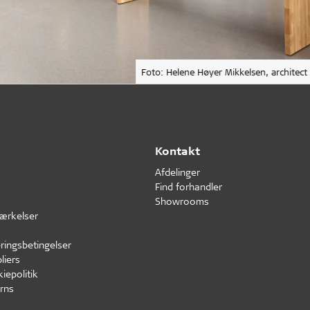
Foto: Helene Høyer Mikkelsen, architect
Kontakt
Afdelinger
Find forhandler
Showrooms
ærkelser
ringsbetingelser
liers
iepolitik
rns