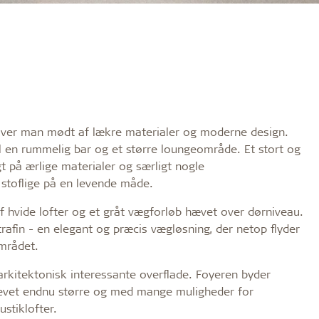
liver man mødt af lækre materialer og moderne design.
il en rummelig bar og et større loungeområde. Et stort og
t på ærlige materialer og særligt nogle
 stoflige på en levende måde.
f hvide lofter og et gråt vægforløb hævet over dørniveau.
trafin - en elegant og præcis vægløsning, der netop flyder
mrådet.
rkitektonisk interessante overflade. Foyeren byder
blevet endnu større og med mange muligheder for
stiklofter.