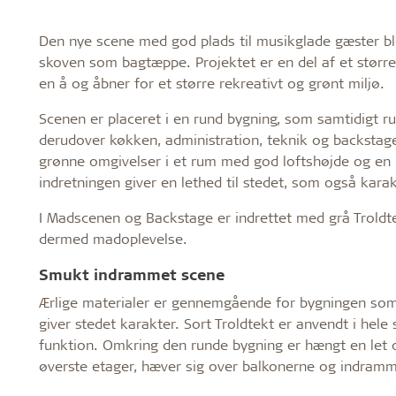
Den nye scene med god plads til musikglade gæster b
skoven som bagtæppe. Projektet er en del af et større
en å og åbner for et større rekreativt og grønt miljø.
Scenen er placeret i en rund bygning, som samtidigt
derudover køkken, administration, teknik og backstag
grønne omgivelser i et rum med god loftshøjde og e
indretningen giver en lethed til stedet, som også kar
I Madscenen og Backstage er indrettet med grå Troldte
dermed madoplevelse.
Smukt indrammet scene
Ærlige materialer er gennemgående for bygningen som h
giver stedet karakter. Sort Troldtekt er anvendt i he
funktion. Omkring den runde bygning er hængt en let 
øverste etager, hæver sig over balkonerne og indram