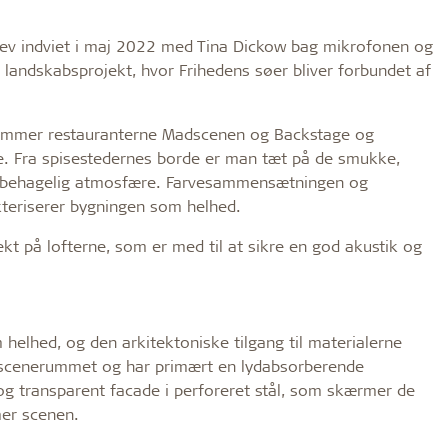
lev indviet i maj 2022 med Tina Dickow bag mikrofonen og
 landskabsprojekt, hvor Frihedens søer bliver forbundet af
 rummer restauranterne Madscenen og Backstage og
e. Fra spisestedernes borde er man tæt på de smukke,
n behagelig atmosfære. Farvesammensætningen og
akteriserer bygningen som helhed.
kt på lofterne, som er med til at sikre en god akustik og
elhed, og den arkitektoniske tilgang til materialerne
le scenerummet og har primært en lydabsorberende
og transparent facade i perforeret stål, som skærmer de
mer scenen.