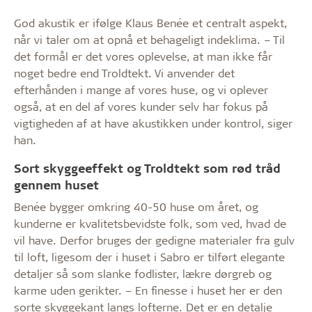
God akustik er ifølge Klaus Benée et centralt aspekt,
når vi taler om at opnå et behageligt indeklima. – Til
det formål er det vores oplevelse, at man ikke får
noget bedre end Troldtekt. Vi anvender det
efterhånden i mange af vores huse, og vi oplever
også, at en del af vores kunder selv har fokus på
vigtigheden af at have akustikken under kontrol, siger
han.
Sort skyggeeffekt og Troldtekt som rød tråd
gennem huset
Benée bygger omkring 40-50 huse om året, og
kunderne er kvalitetsbevidste folk, som ved, hvad de
vil have. Derfor bruges der gedigne materialer fra gulv
til loft, ligesom der i huset i Sabro er tilført elegante
detaljer så som slanke fodlister, lækre dørgreb og
karme uden gerikter. – En finesse i huset her er den
sorte skyggekant langs lofterne. Det er en detalje