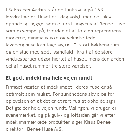
I Sabro nær Aarhus står en funkisvilla på 153
kvadratmeter. Huset er i dag solgt, men det blev
oprindeligt bygget som et udstillingshus af Benée Huse
som eksempel på, hvordan et af totalentreprenørens
moderne, minimalistiske og velindrettede
lavenergihuse kan tage sig ud. Et stort køkkenalrum
og en stue med godt lysindfald i kraft af de store
vinduespartier udgør hjertet af huset, mens den anden
del af huset rummer tre store værelser.
Et godt indeklima hele vejen rundt
Firmaet vægter, at indeklimaet i deres huse er så
optimalt som muligt. For sundhedens skyld og for
oplevelsen af, at det er et rart hus at opholde sig i. –
Det gælder hele vejen rundt. Malingen, vi bruger, er
svanemærket, og på gulv- og loftsiden går vi efter
indeklimamærkede produkter, siger Klaus Benée,
direktør i Benée Huse A/S.