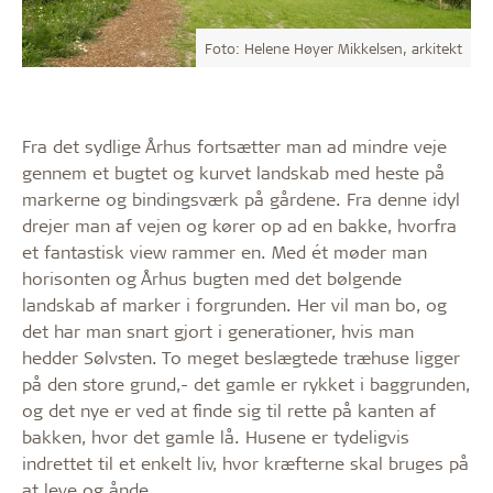
Foto: Helene Høyer Mikkelsen, arkitekt
Fra det sydlige Århus fortsætter man ad mindre veje
gennem et bugtet og kurvet landskab med heste på
markerne og bindingsværk på gårdene. Fra denne idyl
drejer man af vejen og kører op ad en bakke, hvorfra
et fantastisk view rammer en. Med ét møder man
horisonten og Århus bugten med det bølgende
landskab af marker i forgrunden. Her vil man bo, og
det har man snart gjort i generationer, hvis man
hedder Sølvsten. To meget beslægtede træhuse ligger
på den store grund,- det gamle er rykket i baggrunden,
og det nye er ved at finde sig til rette på kanten af
bakken, hvor det gamle lå. Husene er tydeligvis
indrettet til et enkelt liv, hvor kræfterne skal bruges på
at leve og ånde.