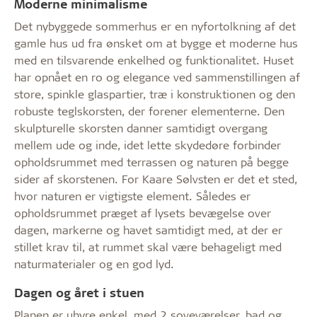
Moderne minimalisme
Det nybyggede sommerhus er en nyfortolkning af det
gamle hus ud fra ønsket om at bygge et moderne hus
med en tilsvarende enkelhed og funktionalitet. Huset
har opnået en ro og elegance ved sammenstillingen af
store, spinkle glaspartier, træ i konstruktionen og den
robuste teglskorsten, der forener elementerne. Den
skulpturelle skorsten danner samtidigt overgang
mellem ude og inde, idet lette skydedøre forbinder
opholdsrummet med terrassen og naturen på begge
sider af skorstenen. For Kaare Sølvsten er det et sted,
hvor naturen er vigtigste element. Således er
opholdsrummet præget af lysets bevægelse over
dagen, markerne og havet samtidigt med, at der er
stillet krav til, at rummet skal være behageligt med
naturmaterialer og en god lyd.
Dagen og året i stuen
Planen er uhyre enkel, med 2 soveværelser, bad og