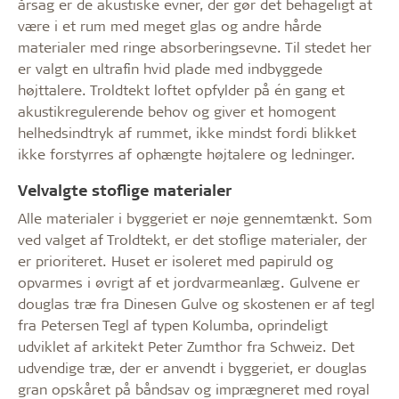
årsag er de akustiske evner, der gør det behageligt at
være i et rum med meget glas og andre hårde
materialer med ringe absorberingsevne. Til stedet her
er valgt en ultrafin hvid plade med indbyggede
højttalere. Troldtekt loftet opfylder på én gang et
akustikregulerende behov og giver et homogent
helhedsindtryk af rummet, ikke mindst fordi blikket
ikke forstyrres af ophængte højtalere og ledninger.
Velvalgte stoflige materialer
Alle materialer i byggeriet er nøje gennemtænkt. Som
ved valget af Troldtekt, er det stoflige materialer, der
er prioriteret. Huset er isoleret med papiruld og
opvarmes i øvrigt af et jordvarmeanlæg. Gulvene er
douglas træ fra Dinesen Gulve og skostenen er af tegl
fra Petersen Tegl af typen Kolumba, oprindeligt
udviklet af arkitekt Peter Zumthor fra Schweiz. Det
udvendige træ, der er anvendt i byggeriet, er douglas
gran opskåret på båndsav og imprægneret med royal