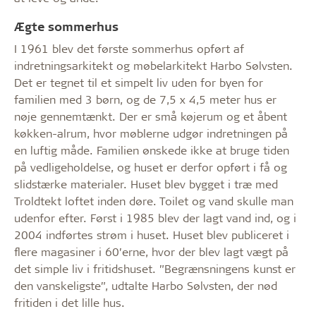
Ægte sommerhus
I 1961 blev det første sommerhus opført af
indretningsarkitekt og møbelarkitekt Harbo Sølvsten.
Det er tegnet til et simpelt liv uden for byen for
familien med 3 børn, og de 7,5 x 4,5 meter hus er
nøje gennemtænkt. Der er små køjerum og et åbent
køkken-alrum, hvor møblerne udgør indretningen på
en luftig måde. Familien ønskede ikke at bruge tiden
på vedligeholdelse, og huset er derfor opført i få og
slidstærke materialer. Huset blev bygget i træ med
Troldtekt loftet inden døre. Toilet og vand skulle man
udenfor efter. Først i 1985 blev der lagt vand ind, og i
2004 indførtes strøm i huset. Huset blev publiceret i
flere magasiner i 60’erne, hvor der blev lagt vægt på
det simple liv i fritidshuset. ”Begrænsningens kunst er
den vanskeligste”, udtalte Harbo Sølvsten, der nød
fritiden i det lille hus.