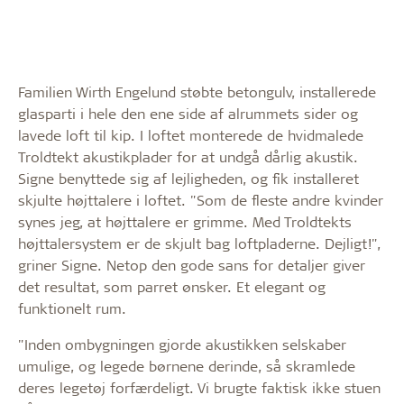
Familien Wirth Engelund støbte betongulv, installerede
glasparti i hele den ene side af alrummets sider og
lavede loft til kip. I loftet monterede de hvidmalede
Troldtekt akustikplader for at undgå dårlig akustik.
Signe benyttede sig af lejligheden, og fik installeret
skjulte højttalere i loftet. "Som de fleste andre kvinder
synes jeg, at højttalere er grimme. Med Troldtekts
højttalersystem er de skjult bag loftpladerne. Dejligt!",
griner Signe. Netop den gode sans for detaljer giver
det resultat, som parret ønsker. Et elegant og
funktionelt rum.
"Inden ombygningen gjorde akustikken selskaber
umulige, og legede børnene derinde, så skramlede
deres legetøj forfærdeligt. Vi brugte faktisk ikke stuen