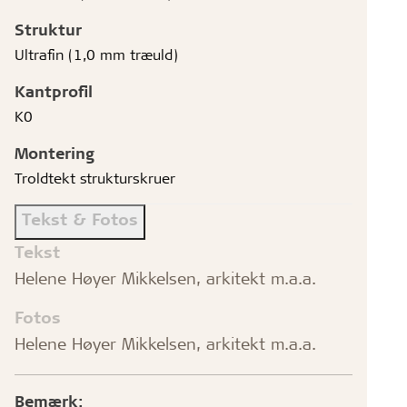
Struktur
Ultrafin (1,0 mm træuld)
Kantprofil
K0
Montering
Troldtekt strukturskruer
Tekst & Fotos
Tekst
Helene Høyer Mikkelsen, arkitekt m.a.a.
Fotos
Helene Høyer Mikkelsen, arkitekt m.a.a.
Bemærk: