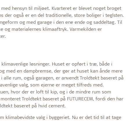
r med hensyn til miljøet. Kvarteret er blevet noget broget
r også er en del traditionelle, store boliger i teglsten.
 længeform og med garage i den ene ende og saddeltag. Til
e og materialernes klimaaftryk. Varmekilden er
er.
klimavenlige løsninger. Huset er opført i træ, både i
er og med en dampbremse, der gør at huset kan ånde mere
rne i alle rum, også garagen, er anvendt Troldtekt baseret på
venlige valg, som ejerne er meget tilfreds med.
tuen, hvor der er loft til kip, og i de mindre rum som
er monteret Troldtekt baseret på FUTURECEM, fordi den har
ldtekt baseret på hvid cement.
 klimabevidste valg i byggeriet. Nu er det tid til at tage