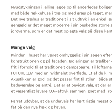
Nyudstykningen i Jelling lagde op til anderledes bolige
med både rækkehuse i træ og med græs på taget, mens de
Det nye træhus er traditionelt i sit udtryk i en enkel
gengæld er det meget moderne i sin beskedne størrels
jordvarme, som er det mest oplagte valg på disse kant
Mange valg
Kvinden i huset har været omhyggelig i sin søgen efter 
konstruktionen og på facaden. Isoleringen er træfib
frit i forhold til et traditionelt dampspærre. Til lofte
FUTURECEM med en hvidmalet overflade. Et af de klima
Akustikken er god, og det passer fint til stilen i både s
badeværelse og entré. Det er et bevidst valg, at der 
et væsentligt lavere CO
-aftryk sammenlignet med Tro
2
Parret uddyber, at de undervejs har lært rigtig meget om
fat på den nye hæk og haven.