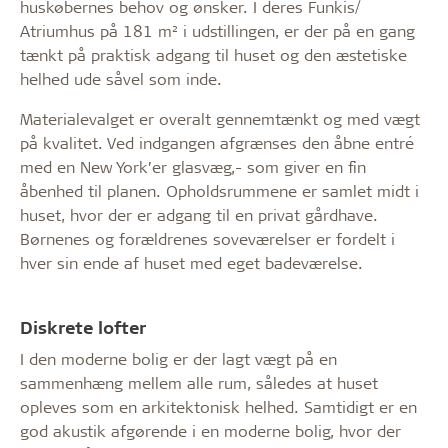
huskøbernes behov og ønsker. I deres Funkis/
Atriumhus på 181 m² i udstillingen, er der på en gang
tænkt på praktisk adgang til huset og den æstetiske
helhed ude såvel som inde.
Materialevalget er overalt gennemtænkt og med vægt
på kvalitet. Ved indgangen afgrænses den åbne entré
med en New York’er glasvæg,- som giver en fin
åbenhed til planen. Opholdsrummene er samlet midt i
huset, hvor der er adgang til en privat gårdhave.
Børnenes og forældrenes soveværelser er fordelt i
hver sin ende af huset med eget badeværelse.
Diskrete lofter
I den moderne bolig er der lagt vægt på en
sammenhæng mellem alle rum, således at huset
opleves som en arkitektonisk helhed. Samtidigt er en
god akustik afgørende i en moderne bolig, hvor der