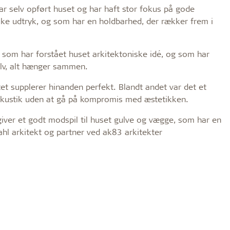
r selv opført huset og har haft stor fokus på gode
iske udtryk, og som har en holdbarhed, der rækker frem i
, som har forstået huset arkitektoniske idé, og som har
selv, alt hænger sammen.
tet supplerer hinanden perfekt. Blandt andet var det et
d akustik uden at gå på kompromis med æstetikken.
 giver et godt modspil til huset gulve og vægge, som har en
ahl arkitekt og partner ved ak83 arkitekter