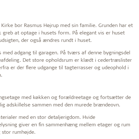
g Kirke bor Rasmus Højrup med sin familie. Grunden har et
 greb at optage i husets form. På elegant vis er huset
 udsigten, der også ændres rundt i huset.
 med adgang til garagen. På tværs af denne bygningsdel
fdeling. Det store opholdsrum er klædt i cedertræslister
rfra er der flere udgange til tagterrasser og udeophold i
n.
gangsetage med køkken og forældreetage og fortsætter de
 rumlig adskillelse sammen med den murede brændeovn.
terialer med en stor detaljerigdom. Hvide
belysning giver en fin sammenhæng mellem etager og rum
g stor rumhøjde.