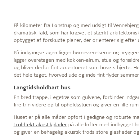
Få kilometer fra Lønstrup og med udsigt til Vennebjer
dramatisk fald, som har krævet et stærkt arkitektonisk
opbygget af forskudte planer, der orienterer sig efter
På indgangsetagen ligger børneværelserne og bryggers
ligger overetagen med køkken-alrum, stue og forældrea
og bliver derfor fint accentueret som husets hjerte. He
det hele taget, hvorved ude og inde fint flyder samme
Langtidsholdbart hus
En bred trappe, i egetræ som gulvene, forbinder ind
fire trin videre op til opholdsstuen og giver en lille
Huset er på alle måder opført i gedigne og robuste ma
Troldtekt akustikplader
på alle lofter med indbygget 
og giver en behagelig akustik trods store glasflader o