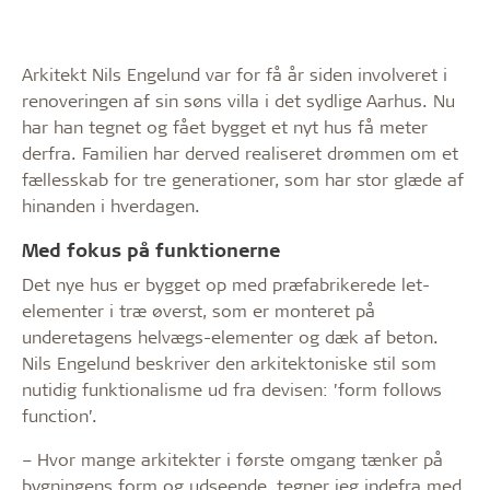
Arkitekt Nils Engelund var for få år siden involveret i
renoveringen af sin søns villa i det sydlige Aarhus. Nu
har han tegnet og fået bygget et nyt hus få meter
derfra. Familien har derved realiseret drømmen om et
fællesskab for tre generationer, som har stor glæde af
hinanden i hverdagen.
Med fokus på funktionerne
Det nye hus er bygget op med præfabrikerede let-
elementer i træ øverst, som er monteret på
underetagens helvægs-elementer og dæk af beton.
Nils Engelund beskriver den arkitektoniske stil som
nutidig funktionalisme ud fra devisen: ’form follows
function’.
– Hvor mange arkitekter i første omgang tænker på
bygningens form og udseende, tegner jeg indefra med