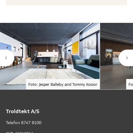
Foto: Jesper Balleby and Tommy Kosior
Fo
Troldtekt A/S
Telefon
8747 8100