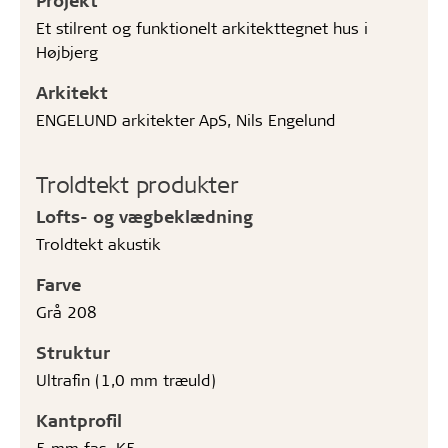
Projekt
Et stilrent og funktionelt arkitekttegnet hus i
Højbjerg
Arkitekt
ENGELUND arkitekter ApS, Nils Engelund
Troldtekt produkter
Lofts- og vægbeklædning
Troldtekt akustik
Farve
Grå 208
Struktur
Ultrafin (1,0 mm træuld)
Kantprofil
5 mm fas, K5