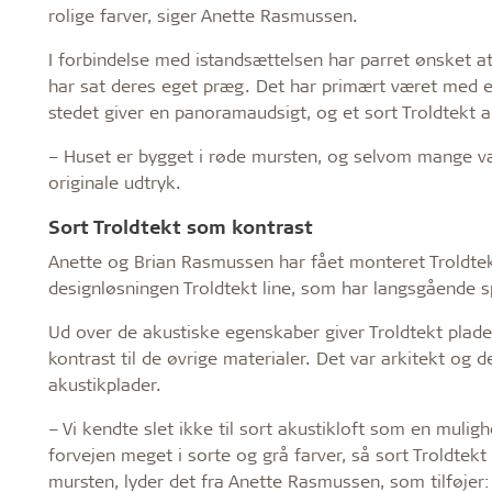
rolige farver, siger Anette Rasmussen.
I forbindelse med istandsættelsen har parret ønsket at
har sat deres eget præg. Det har primært været med et
stedet giver en panoramaudsigt, og et sort Troldtekt a
– Huset er bygget i røde mursten, og selvom mange væl
originale udtryk.
Sort Troldtekt som kontrast
Anette og Brian Rasmussen har fået monteret Troldtekt 
designløsningen Troldtekt line, som har langsgående s
Ud over de akustiske egenskaber giver Troldtekt plader
kontrast til de øvrige materialer. Det var arkitekt og
akustikplader.
– Vi kendte slet ikke til sort akustikloft som en mulig
forvejen meget i sorte og grå farver, så sort Troldtekt p
mursten, lyder det fra Anette Rasmussen, som tilføjer: