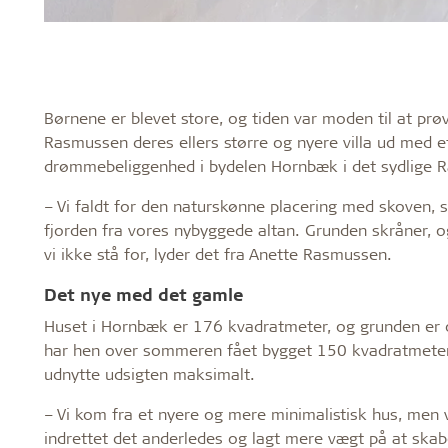
Børnene er blevet store, og tiden var moden til at prø
Rasmussen deres ellers større og nyere villa ud med 
drømmebeliggenhed i bydelen Hornbæk i det sydlige R
– Vi faldt for den naturskønne placering med skoven, 
fjorden fra vores nybyggede altan. Grunden skråner, og
vi ikke stå for, lyder det fra Anette Rasmussen.
Det nye med det gamle
Huset i Hornbæk er 176 kvadratmeter, og grunden er 
har hen over sommeren fået bygget 150 kvadratmeter 
udnytte udsigten maksimalt.
– Vi kom fra et nyere og mere minimalistisk hus, men v
indrettet det anderledes og lagt mere vægt på at ska