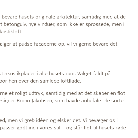
 bevare husets originale arkitektur, samtidig med at de
 betongulv, nye vinduer, som ikke er sprossede, men i
kustikloft.
ger at pudse facaderne op, vil vi gerne bevare det
akustikplader i alle husets rum. Valget faldt på
por hen over den samlede loftflade.
ne et roligt udtryk, samtidig med at det skaber en flot
 designer Bruno Jakobsen, som havde anbefalet de sorte
hed, men vi greb idéen og elsker det. Vi bevæger os i
asser godt ind i vores stil – og står flot til husets røde