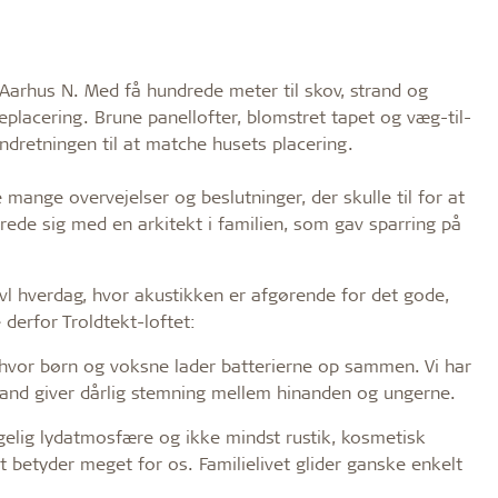
 Aarhus N. Med få hundrede meter til skov, strand og
placering. Brune panellofter, blomstret tapet og væg-til-
ndretningen til at matche husets placering.
de mange overvejelser og beslutninger, der skulle til for at
erede sig med en arkitekt i familien, som gav sparring på
l hverdag, hvor akustikken er afgørende for det gode,
derfor Troldtekt-loftet:
ed, hvor børn og voksne lader batterierne op sammen. Vi har
stand giver dårlig stemning mellem hinanden og ungerne.
gelig lydatmosfære og ikke mindst rustik, kosmetisk
 betyder meget for os. Familielivet glider ganske enkelt