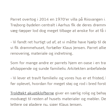
Parret overtog i 2014 en 1970’er villa på Riisvangen i
Trøjborg-bydelen centralt i Aarhus fik de deres drømme
væg-tæpper lod dog meget tilbage at ønske for at få i
- Vi fandt ret hurtigt ud af, at vi måtte have hjælp til 
vi fik drømmehuset, fortæller Klaus Jensen. Parret alli
renovering, materiale og indretning.
Som for mange andre er parrets hjem en oase i en trav
afslappende og sunde familieliv. Arkitekten anbefalede 
- Vi lever et travlt familieliv og vores hus er et frist
før oplevet, hvordan for meget støj og rod i bred for
Troldtekt akustiklofterne
giver en særlig rolig og beha
modvægt til resten af husets materialer og møbler. Det
lettere og gladere nu, siger Klaus Jensen.