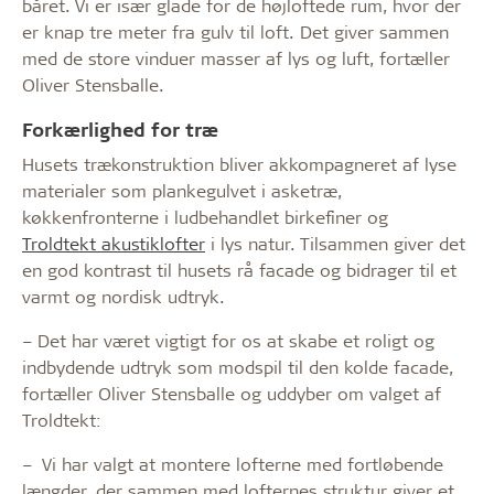
båret. Vi er især glade for de højloftede rum, hvor der
er knap tre meter fra gulv til loft. Det giver sammen
med de store vinduer masser af lys og luft, fortæller
Oliver Stensballe.
Forkærlighed for træ
Husets trækonstruktion bliver akkompagneret af lyse
materialer som plankegulvet i asketræ,
køkkenfronterne i ludbehandlet birkefiner og
Troldtekt akustiklofter
i lys natur. Tilsammen giver det
en god kontrast til husets rå facade og bidrager til et
varmt og nordisk udtryk.
– Det har været vigtigt for os at skabe et roligt og
indbydende udtryk som modspil til den kolde facade,
fortæller Oliver Stensballe og uddyber om valget af
Troldtekt:
– Vi har valgt at montere lofterne med fortløbende
længder, der sammen med lofternes struktur giver et