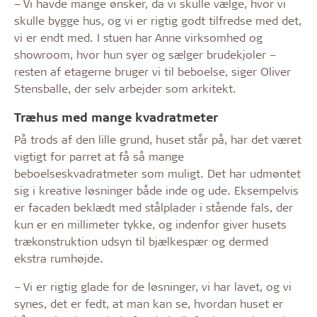
– Vi havde mange ønsker, da vi skulle vælge, hvor vi
skulle bygge hus, og vi er rigtig godt tilfredse med det,
vi er endt med. I stuen har Anne virksomhed og
showroom, hvor hun syer og sælger brudekjoler –
resten af etagerne bruger vi til beboelse, siger Oliver
Stensballe, der selv arbejder som arkitekt.
Træhus med mange kvadratmeter
På trods af den lille grund, huset står på, har det været
vigtigt for parret at få så mange
beboelseskvadratmeter som muligt. Det har udmøntet
sig i kreative løsninger både inde og ude. Eksempelvis
er facaden beklædt med stålplader i stående fals, der
kun er en millimeter tykke, og indenfor giver husets
trækonstruktion udsyn til bjælkespær og dermed
ekstra rumhøjde.
– Vi er rigtig glade for de løsninger, vi har lavet, og vi
synes, det er fedt, at man kan se, hvordan huset er