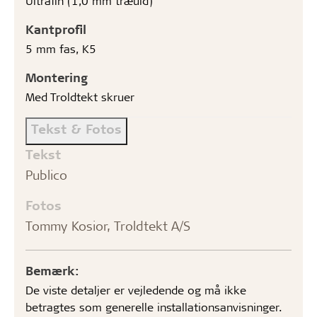
Ultrafin (1,0 mm træuld)
Kantprofil
5 mm fas, K5
Montering
Med Troldtekt skruer
Tekst & Fotos
Tekst
Publico
Fotos
Tommy Kosior, Troldtekt A/S
Bemærk:
De viste detaljer er vejledende og må ikke
betragtes som generelle installationsanvisninger.