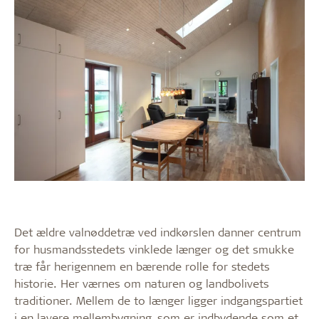
Det ældre valnøddetræ ved indkørslen danner centrum
for husmandsstedets vinklede længer og det smukke
træ får herigennem en bærende rolle for stedets
historie. Her værnes om naturen og landbolivets
traditioner. Mellem de to længer ligger indgangspartiet
i en lavere mellembygning, som er indbydende som et