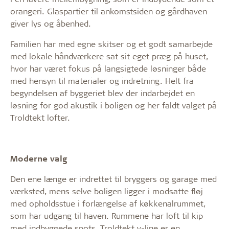
orangeri. Glaspartier til ankomstsiden og gårdhaven
giver lys og åbenhed.
Familien har med egne skitser og et godt samarbejde
med lokale håndværkere sat sit eget præg på huset,
hvor har været fokus på langsigtede løsninger både
med hensyn til materialer og indretning. Helt fra
begyndelsen af byggeriet blev der indarbejdet en
løsning for god akustik i boligen og her faldt valget på
Troldtekt lofter.
Moderne valg
Den ene længe er indrettet til bryggers og garage med
værksted, mens selve boligen ligger i modsatte fløj
med opholdsstue i forlængelse af køkkenalrummet,
som har udgang til haven. Rummene har loft til kip
med indbyggede spots. Troldtekt v-line er en