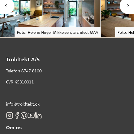
Foto: Helene Høyer Mikkelsen, architect MAA
Foto: He
Troldtekt A/S
Telefon
8747 8100
CVR 45810011
info@troldtekt.dk
Om os