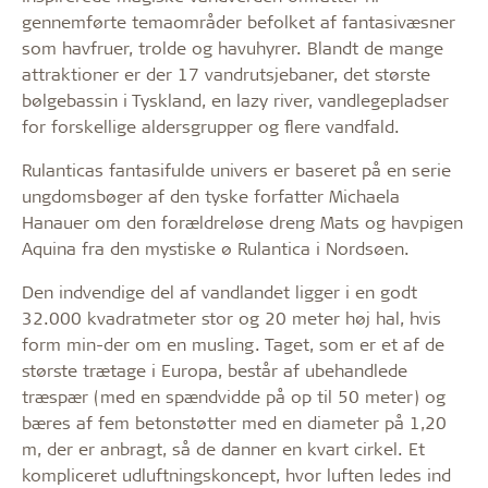
gennemførte temaområder befolket af fantasivæsner
som havfruer, trolde og havuhyrer. Blandt de mange
attraktioner er der 17 vandrutsjebaner, det største
bølgebassin i Tyskland, en lazy river, vandlegepladser
for forskellige aldersgrupper og flere vandfald.
Rulanticas fantasifulde univers er baseret på en serie
ungdomsbøger af den tyske forfatter Michaela
Hanauer om den forældreløse dreng Mats og havpigen
Aquina fra den mystiske ø Rulantica i Nordsøen.
Den indvendige del af vandlandet ligger i en godt
32.000 kvadratmeter stor og 20 meter høj hal, hvis
form min-der om en musling. Taget, som er et af de
største trætage i Europa, består af ubehandlede
træspær (med en spændvidde på op til 50 meter) og
bæres af fem betonstøtter med en diameter på 1,20
m, der er anbragt, så de danner en kvart cirkel. Et
kompliceret udluftningskoncept, hvor luften ledes ind