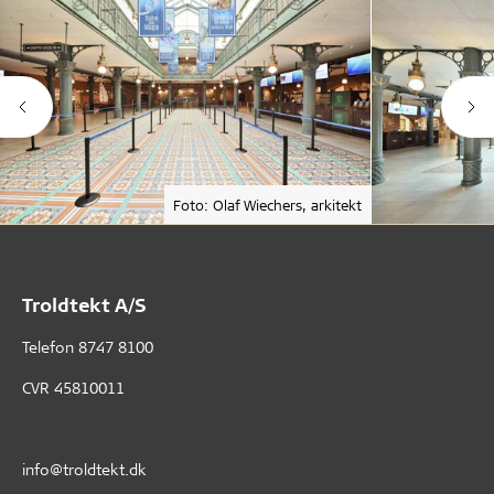
Foto: Olaf Wiechers, arkitekt
Troldtekt A/S
Telefon
8747 8100
CVR 45810011
info@troldtekt.dk