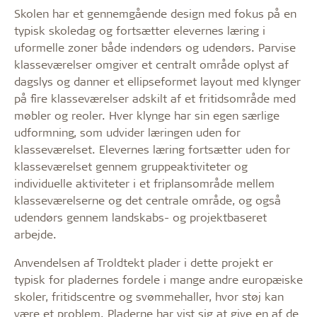
Skolen har et gennemgående design med fokus på en
typisk skoledag og fortsætter elevernes læring i
uformelle zoner både indendørs og udendørs. Parvise
klasseværelser omgiver et centralt område oplyst af
dagslys og danner et ellipseformet layout med klynger
på fire klasseværelser adskilt af et fritidsområde med
møbler og reoler. Hver klynge har sin egen særlige
udformning, som udvider læringen uden for
klasseværelset. Elevernes læring fortsætter uden for
klasseværelset gennem gruppeaktiviteter og
individuelle aktiviteter i et friplansområde mellem
klasseværelserne og det centrale område, og også
udendørs gennem landskabs- og projektbaseret
arbejde.
Anvendelsen af Troldtekt plader i dette projekt er
typisk for pladernes fordele i mange andre europæiske
skoler, fritidscentre og svømmehaller, hvor støj kan
være et problem. Pladerne har vist sig at give en af de