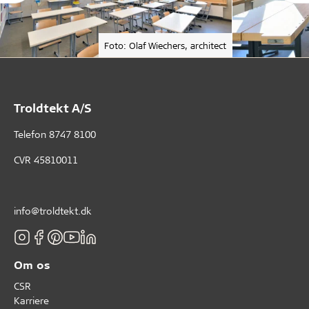
Foto: Olaf Wiechers, architect
Troldtekt A/S
Telefon
8747 8100
CVR 45810011
info@troldtekt.dk
Om os
CSR
Karriere