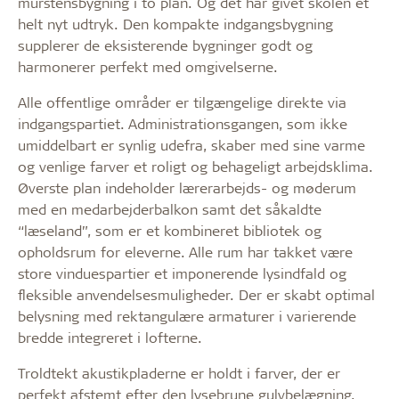
murstensbygning i to plan. Og det har givet skolen et
helt nyt udtryk. Den kompakte indgangsbygning
supplerer de eksisterende bygninger godt og
harmonerer perfekt med omgivelserne.
Alle offentlige områder er tilgængelige direkte via
indgangspartiet. Administrationsgangen, som ikke
umiddelbart er synlig udefra, skaber med sine varme
og venlige farver et roligt og behageligt arbejdsklima.
Øverste plan indeholder lærerarbejds- og møderum
med en medarbejderbalkon samt det såkaldte
“læseland”, som er et kombineret bibliotek og
opholdsrum for eleverne. Alle rum har takket være
store vinduespartier et imponerende lysindfald og
fleksible anvendelsesmuligheder. Der er skabt optimal
belysning med rektangulære armaturer i varierende
bredde integreret i lofterne.
Troldtekt akustikpladerne er holdt i farver, der er
perfekt afstemt efter den lysebrune gulvbelægning,