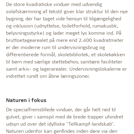
De store kvadratiske vinduer med udvendig
solafskærmning af tekstil giver klar struktur til den nye
bygning, der har taget vide hensyn til tilgængelighed
og inklusion (udnyttelse, toiletforhold, rumakustik,
belysningsstyrke) og lader meget lys komme ind. På
bruttoetagearealet på mere end 2.400 kvadratmeter
er der moderne rum til undervisningsbrug og
differentierede formål, skolebibliotek, et skolekøkken
til børn med særlige støttebehov, sanitære faciliteter
samt arkiv- og lagerarealer. Undervisningslokalerne er
indrettet rundt om åbne læringszoner.
Naturen i fokus
De specialfremstillede vinduer, der går helt ned til
gulvet, giver i samspil med de brede trapper uhindret
udsyn ud over det idylliske "Tellkampf-landskab".
Naturen udenfor kan genfindes inden døre via den