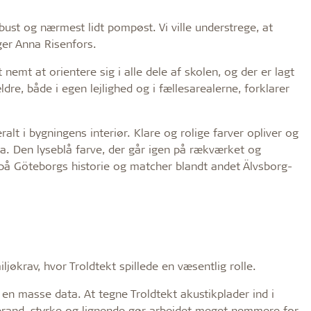
st og nærmest lidt pompøst. Vi ville understrege, at
ger Anna Risenfors.
emt at orientere sig i alle dele af skolen, og der er lagt
re, både i egen lejlighed og i fællesarealerne, forklarer
alt i bygningens interiør. Klare og rolige farver opliver og
la. Den lyseblå farve, der går igen på rækværket og
 på Göteborgs historie og matcher blandt andet Älvsborg-
ljøkrav, hvor Troldtekt spillede en væsentlig rolle.
 en masse data. At tegne Troldtekt akustikplader ind i
, brand, styrke og lignende gør arbejdet meget nemmere for