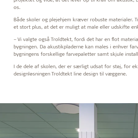
os.
Både skoler og plejehjem kræver robuste materialer. Tr
et stort plus, at det er muligt at male eller udskifte en
– Vi valgte også Troldtekt, fordi det har en flot mater
bygningen. Da akustikpladerne kan males i enhver farv
bygningens forskellige farvepaletter samt skjule install
I de dele af skolen, der er særligt udsat for støj, for 
designløsningen Troldtekt line design til væggene.