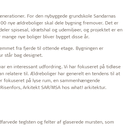
nerationer. For den nybyggede grundskole Sandarnas
00 nye ældreboliger skal dele bygning fremover. Det er
deler spisesal, idrætshal og udemiljøer, og projektet er en
 mange nye boliger bliver bygget disse år.
hjemmet fra fjerde til ottende etage. Bygningen er
ur står bag designet.
ar en interessant udfordring. Vi har fokuseret på tidløse
n relatere til. Ældreboliger har generelt en tendens til at
især fokuseret på lyse rum, en sammenhængende
 Risenfors, Arkitekt SAR/MSA hos what! arkitektur.
farvede teglsten og felter af glaserede mursten, som