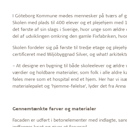
I Göteborg Kommune mødes mennesker på tværs af ge
Skolen med plads til 400 elever og et plejehjem med 1
det første af sin slags i Sverige, hvor unge som ældre 
del af udviklingen omkring den gamle Fixfabriken, hvor
Skolen fordeler sig på første til tredje etage og pleje
certificeret med Miljöbyggnad Silver, og what! arkitekt
– At designe en bygning til både skoleelever og ældre v
værdier og holdbare materialer, som folk i alle aldre ka
føles mere som et hospital end et hjem. Her har vi 
materialepalet og ’hjemme-følelse’, lyder det fra Anna
Gennemtænkte farver og materialer
Facaden er udført i betonelementer med indlagte, sand
indfanger lyset og giver et farvespil.