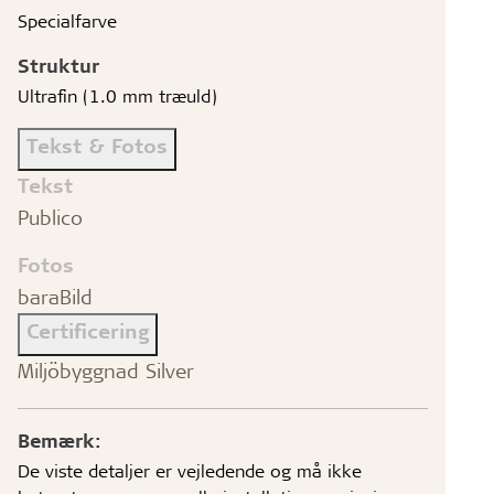
Specialfarve
Struktur
Ultrafin (1.0 mm træuld)
Tekst & Fotos
Tekst
Publico
Fotos
baraBild
Certificering
Miljöbyggnad Silver
Bemærk:
De viste detaljer er vejledende og må ikke