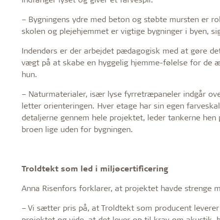
– Bygningens ydre med beton og støbte mursten er robu
skolen og plejehjemmet er vigtige bygninger i byen, si
Indendørs er der arbejdet pædagogisk med at gøre det n
vægt på at skabe en hyggelig hjemme-følelse for de æld
hun.
– Naturmaterialer, især lyse fyrretræpaneler indgår over
letter orienteringen. Hver etage har sin egen farveska
detaljerne gennem hele projektet, leder tankerne hen
broen lige uden for bygningen.
Troldtekt som led i miljøcertificering
Anna Risenfors forklarer, at projektet havde strenge mi
– Vi sætter pris på, at Troldtekt som producent leverer
projektet og vide, at det lever op til krav om akustik