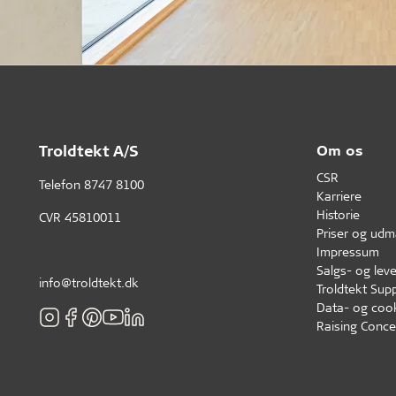
Troldtekt A/S
Om os
CSR
Telefon
8747 8100
Karriere
Historie
CVR 45810011
Priser og udm
Impressum
Salgs- og leve
info@troldtekt.dk
Troldtekt Supp
Data- og cook
Raising Conce