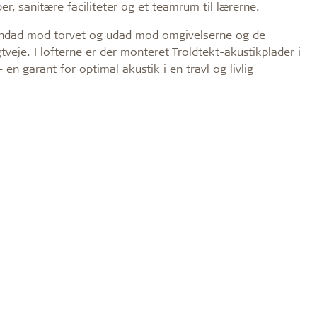
, sanitære faciliteter og et teamrum til lærerne.
 indad mod torvet og udad mod omgivelserne og de
eje. I lofterne er der monteret Troldtekt-akustikplader i
n garant for optimal akustik i en travl og livlig