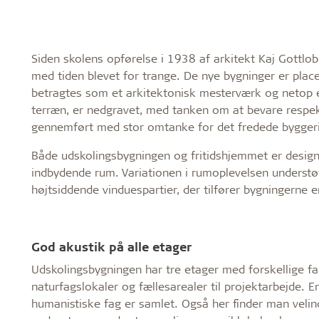
Siden skolens opførelse i 1938 af arkitekt Kaj Gottlob
med tiden blevet for trange. De nye bygninger er place
betragtes som et arkitektonisk mesterværk og netop er
terræn, er nedgravet, med tanken om at bevare respek
gennemført med stor omtanke for det fredede byggeri 
Både udskolingsbygningen og fritidshjemmet er design
indbydende rum. Variationen i rumoplevelsen understø
højtsiddende vinduespartier, der tilfører bygningerne e
God akustik på alle etager
Udskolingsbygningen har tre etager med forskellige fa
naturfagslokaler og fællesarealer til projektarbejde. E
humanistiske fag er samlet. Også her finder man velind