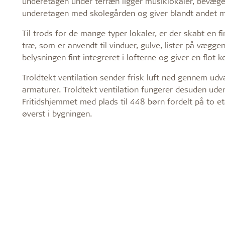
underetagen under terræn ligger musiklokaler, bevæge
underetagen med skolegården og giver blandt andet mul
Til trods for de mange typer lokaler, er der skabt 
træ, som er anvendt til vinduer, gulve, lister på vægge
belysningen fint integreret i lofterne og giver en flot k
Troldtekt ventilation sender frisk luft ned gennem udva
armaturer. Troldtekt ventilation fungerer desuden ude
Fritidshjemmet med plads til 448 børn fordelt på to e
øverst i bygningen.