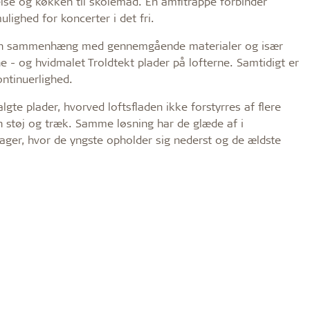
lse og køkken til skolemad. En amfitrappe forbinder
ighed for koncerter i det fri.
en fin sammenhæng med gennemgående materialer og især
ne - og hvidmalet Troldtekt plader på lofterne. Samtidigt er
ontinuerlighed.
lgte plader, hvorved loftsfladen ikke forstyrres af flere
n støj og træk. Samme løsning har de glæde af i
tager, hvor de yngste opholder sig nederst og de ældste