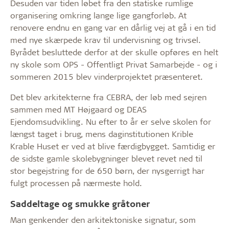
Desuden var tiden løbet fra den statiske rumlige
organisering omkring lange lige gangforløb. At
renovere endnu en gang var en dårlig vej at gå i en tid
med nye skærpede krav til undervisning og trivsel.
Byrådet besluttede derfor at der skulle opføres en helt
ny skole som OPS - Offentligt Privat Samarbejde - og i
sommeren 2015 blev vinderprojektet præsenteret.
Det blev arkitekterne fra CEBRA, der løb med sejren
sammen med MT Højgaard og DEAS
Ejendomsudvikling. Nu efter to år er selve skolen for
længst taget i brug, mens daginstitutionen Krible
Krable Huset er ved at blive færdigbygget. Samtidig er
de sidste gamle skolebygninger blevet revet ned til
stor begejstring for de 650 børn, der nysgerrigt har
fulgt processen på nærmeste hold.
Saddeltage og smukke gråtoner
Man genkender den arkitektoniske signatur, som