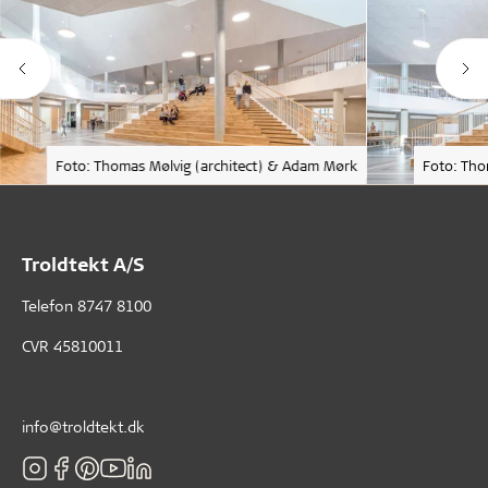
Foto: Thomas Mølvig (architect) & Adam Mørk
Foto: Tho
Troldtekt A/S
Telefon
8747 8100
CVR 45810011
info@troldtekt.dk