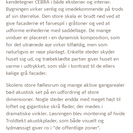
kendetegner CEBRA i både eksteriør og interiør.
Bygningen virker venlig og imødekommende på trods
af sin størrelse. Den store skala er brudt ned ved at
give facaderne et farvespil i gråtoner og ved at
udforme enhederne med saddeltage. De mange
vinduer er placeret i en dynamisk komposition, som
for det utrænede øje virker tilfældig, men som
naturligvis er nøje planlagt. Enkelte steder skyder
huset sig ud, og træbeklædte partier giver huset en
varme i udtrykket, som står i kontrast til de ellers
kølige grå facader.
Skolens store fællesrum og mange aktive gangarealer
bød akustisk set på en udfordring af store
dimensioner. Nogle steder endda med meget højt til
loftet og gigantiske skrå flader, der mødes i
dramatiske vinkler. Løsningen blev montering af hvide
Troldtekt akustikplader, som både visuelt og
lydmæssigt giver ro i ”de offentlige zoner”.