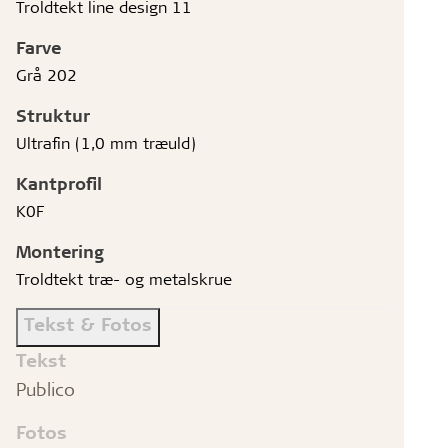
Troldtekt line design 11
Farve
Grå 202
Struktur
Ultrafin (1,0 mm træuld)
Kantprofil
K0F
Montering
Troldtekt træ- og metalskrue
Tekst & Fotos
Tekst
Publico
Fotos