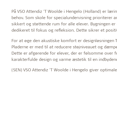
På VSO Attendiz 'T Woolde i Hengelo (Holland) er læri
behov. Som skole for specialundervisning prioriterer a
sikkert og støttende rum for alle elever. Bygningen 
dedikeret til fokus og refleksion. Dette sikrer et posit
For at øge den akustiske komfort er designløsningen Tro
Pladerne er med til at reducere støjniveauet og dæmpe l
Dette er afgørende for elever, der er følsomme over f
karakterfulde design og varme æstetik til en indbyden
(SEN) VSO Attendiz 'T Woolde i Hengelo giver optimale 