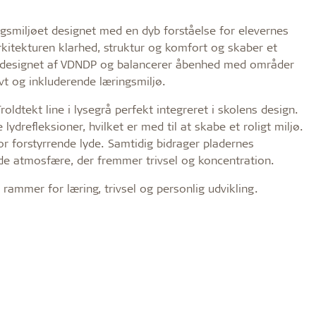
ngsmiljøet designet med en dyb forståelse for elevernes
rkitekturen klarhed, struktur og komfort og skaber et
er designet af VDNDP og balancerer åbenhed med områder
ivt og inkluderende læringsmiljø.
ldtekt line i lysegrå perfekt integreret i skolens design.
ydrefleksioner, hvilket er med til at skabe et roligt miljø.
or forstyrrende lyde. Samtidig bidrager pladernes
de atmosfære, der fremmer trivsel og koncentration.
rammer for læring, trivsel og personlig udvikling.