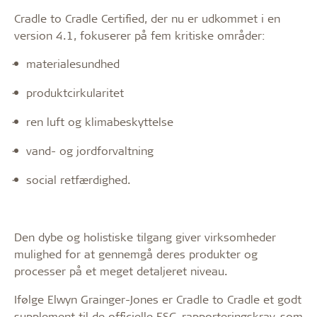
Cradle to Cradle Certified, der nu er udkommet i en
version 4.1, fokuserer på fem kritiske områder:
materialesundhed
·
produktcirkularitet
·
ren luft og klimabeskyttelse
·
vand- og jordforvaltning
·
social retfærdighed.
·
Den dybe og holistiske tilgang giver virksomheder
mulighed for at gennemgå deres produkter og
processer på et meget detaljeret niveau.
Ifølge Elwyn Grainger-Jones er Cradle to Cradle et godt
supplement til de officielle ESG-rapporteringskrav, som