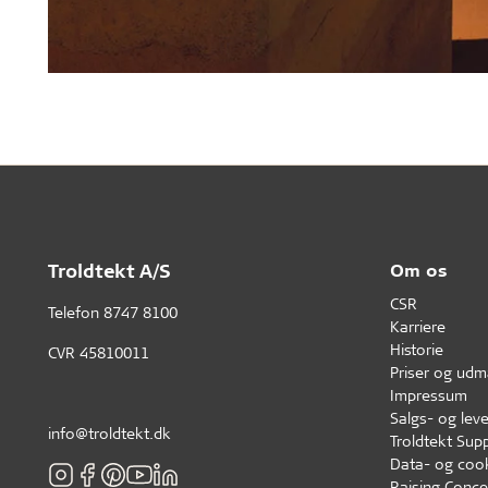
Troldtekt A/S
Om os
CSR
Telefon
8747 8100
Karriere
Historie
CVR 45810011
Priser og udm
Impressum
Salgs- og leve
info@troldtekt.dk
Troldtekt Supp
Data- og cook
Raising Conce