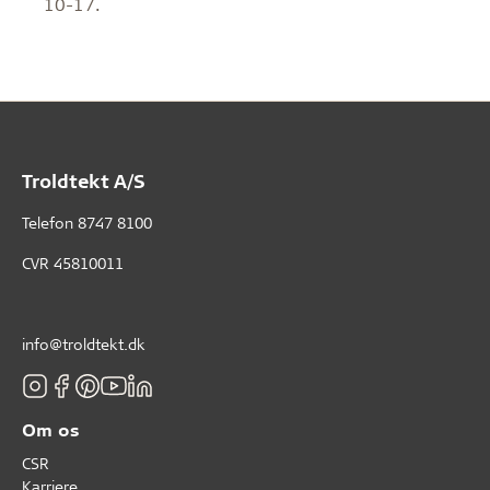
10-17.
Troldtekt A/S
Telefon
8747 8100
CVR 45810011
info@troldtekt.dk
Om os
CSR
Karriere