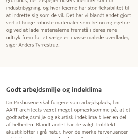
grundhus, der afspejler husets identitet som rå
industribygning, og hvor lejerne har stor fleksibilitet til
at indrette sig som de vil. Det har vi blandt andet gjort
ved at bruge robuste materialer som beton og egetræ
og ved at lade materialerne fremstå i deres rene
udtryk frem for at vælge en masse malede overflader,
siger Anders Tyrrestrup.
Godt arbejdsmiljø og indeklima
Da Pakhusene skal fungere som arbejdsplads, har
AART architects været meget opmærksomme på, at et
godt arbejdsmiljø og akustisk indeklima bliver en del
af helheden. Blandt andet har de valgt Troldtekt
akustiklofter i grå natur, hvor de mørke farvenuancer