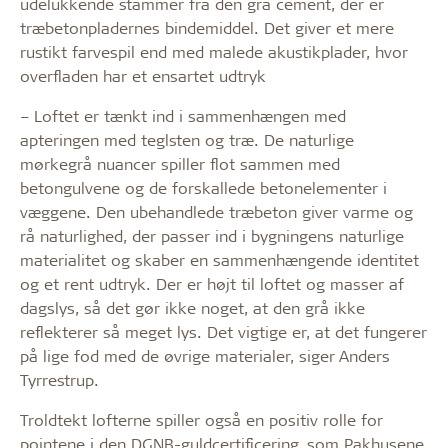
udelukkende stammer fra den grå cement, der er
træbetonpladernes bindemiddel. Det giver et mere
rustikt farvespil end med malede akustikplader, hvor
overfladen har et ensartet udtryk
– Loftet er tænkt ind i sammenhængen med
apteringen med teglsten og træ. De naturlige
mørkegrå nuancer spiller flot sammen med
betongulvene og de forskallede betonelementer i
væggene. Den ubehandlede træbeton giver varme og
rå naturlighed, der passer ind i bygningens naturlige
materialitet og skaber en sammenhængende identitet
og et rent udtryk. Der er højt til loftet og masser af
dagslys, så det gør ikke noget, at den grå ikke
reflekterer så meget lys. Det vigtige er, at det fungerer
på lige fod med de øvrige materialer, siger Anders
Tyrrestrup.
Troldtekt lofterne spiller også en positiv rolle for
pointene i den DGNB-guldcertificering, som Pakhusene