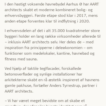
I den hastigt voksende havnebydel Aarhus Ø har AART
architects skabt et moderne kombineret bolig- og
erhvervsbyggeri. Første etape stod klar i 2017, mens
anden etape forventes klar til indflytning i 2020.
I erhvervsdelen af det i alt 35.000 kvadratmeter store
byggeri holder en lang række virksomheder allerede til
– inklusiv AART architects selv. Her deles de – med
inspiration fra principperne i deleøkonomien – om
funktioner som mødelokaler, kantine, havnebad og
fitness med sauna.
Ved hjælp af taktile teglfacader, forskallede
betonoverflader og synlige installationer har
arkitekterne skabt en rå æstetik inspireret af havnens
gamle pakhuse, fortæller Anders Tyrrestrup, partner i
AART architects.
– Vi har været meget bevidste om at skabe et