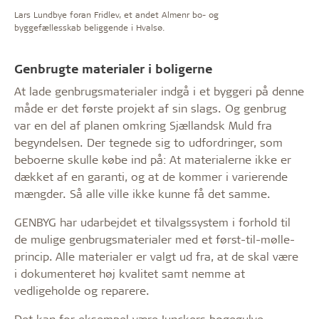
Lars Lundbye foran Fridlev, et andet Almenr bo- og
byggefællesskab beliggende i Hvalsø.
Genbrugte materialer i boligerne
At lade genbrugsmaterialer indgå i et byggeri på denne
måde er det første projekt af sin slags. Og genbrug
var en del af planen omkring Sjællandsk Muld fra
begyndelsen. Der tegnede sig to udfordringer, som
beboerne skulle købe ind på: At materialerne ikke er
dækket af en garanti, og at de kommer i varierende
mængder. Så alle ville ikke kunne få det samme.
GENBYG har udarbejdet et tilvalgssystem i forhold til
de mulige genbrugsmaterialer med et først-til-mølle-
princip. Alle materialer er valgt ud fra, at de skal være
i dokumenteret høj kvalitet samt nemme at
vedligeholde og reparere.
Det kan for eksempel være Junckers bøgegulve,