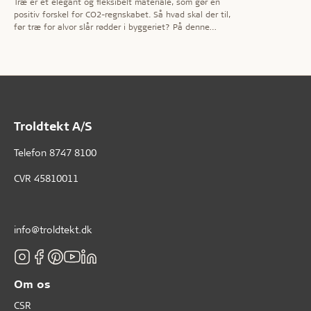
Træ er et elegant og fleksibelt materiale, som gør en
positiv forskel for CO2-regnskabet. Så hvad skal der til,
før træ for alvor slår rødder i byggeriet? På denne
temaside sætter vi fokus på fordelene ved træbyggeri –
og nogle af de barrierer, der kan være for at bygge
mere i træ.
Troldtekt A/S
Telefon
8747 8100
CVR 45810011
info@troldtekt.dk
Om os
CSR