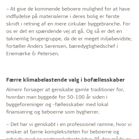
– At give de kommende beboere mulighed for at have
indflydelse på materialerne i deres bolig er første
skridt i retning af en mere cirkulær byggebranche. For
os er det en spændende vej at gå. Og så er det en
taknemlig brugergruppe, da de er meget miljøbevidste,
fortæller Anders Sørensen, bæredygtighedschef i
Enemærke & Petersen.
Færre klimabelastende valg i bofællesskaber
Almenr forsøger at genskabe gamle traditioner for,
hvordan man byggede for 50-100 år siden i
byggeforeninger og -fællesskaber med lokal
finansiering og beboerne som bygherrer.
– Det har vi genskabt i en professionel ramme, hvor vi
ønsker at fjerne kompleksiteten for beboerne og
arbejde med en partnerskabsstruktur. På den måde er