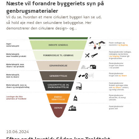
Næste vil forandre byggeriets syn på
genbrugsmaterialer
Vil du se, hvordan et mere cirkulært byggeri kan se ud,
så hold øje med den sekundære bebyggelse. Her
demonstrerer den cirkulære design- og
byggevirksomhed Næste, hvordan skure i stor skala kan
opføres – udelukkende med genbrugte byggematerialer
og spild fra den primære byggesektor.
10.06.2024
Efter endt levetid: Sådan kan Troldtekt