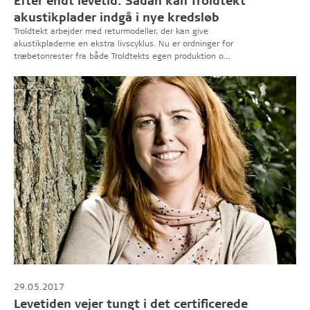
akustikplader indgå i nye kredsløb
Troldtekt arbejder med returmodeller, der kan give
akustikpladerne en ekstra livscyklus. Nu er ordninger for
træbetonrester fra både Troldtekts egen produktion og
kundernes byggepladser etableret i Danmark.
Ambitionen er også at genbruge og genanvende plader
fra nedrivninger samt sikre eventuel nyttiggørelse på
det højest mulige værdiniveau.
29.05.2017
Levetiden vejer tungt i det certificerede