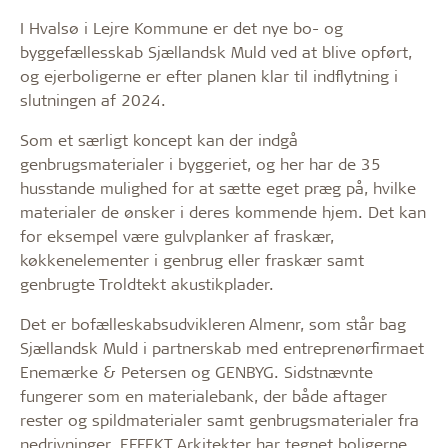
I Hvalsø i Lejre Kommune er det nye bo- og
byggefællesskab Sjællandsk Muld ved at blive opført,
og ejerboligerne er efter planen klar til indflytning i
slutningen af 2024.
Som et særligt koncept kan der indgå
genbrugsmaterialer i byggeriet, og her har de 35
husstande mulighed for at sætte eget præg på, hvilke
materialer de ønsker i deres kommende hjem. Det kan
for eksempel være gulvplanker af fraskær,
køkkenelementer i genbrug eller fraskær samt
genbrugte Troldtekt akustikplader.
Det er bofælleskabsudvikleren Almenr, som står bag
Sjællandsk Muld i partnerskab med entreprenørfirmaet
Enemærke & Petersen og GENBYG. Sidstnævnte
fungerer som en materialebank, der både aftager
rester og spildmaterialer samt genbrugsmaterialer fra
nedrivninger. EFFEKT Arkitekter har tegnet boligerne.