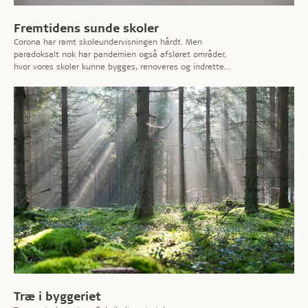
Fremtidens sunde skoler
Corona har ramt skoleundervisningen hårdt. Men
paradoksalt nok har pandemien også afsløret områder,
hvor vores skoler kunne bygges, renoveres og indrettes
smartere. Her på temasiden kan du læse mere om
udfordringerne – og få eksperternes bud på løsninger,
der imødekommer behovene for effektiv læring i et
sundt indeklima.
Træ i byggeriet