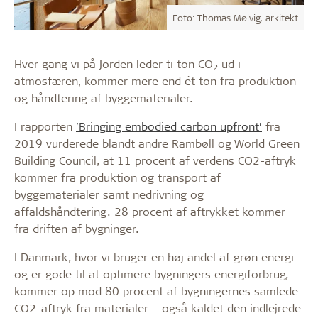
Foto: Thomas Mølvig, arkitekt
Hver gang vi på Jorden leder ti ton CO
ud i
2
atmosfæren, kommer mere end ét ton fra produktion
og håndtering af byggematerialer.
I rapporten
’Bringing embodied carbon upfront’
fra
2019 vurderede blandt andre Rambøll og World Green
Building Council, at 11 procent af verdens CO2-aftryk
kommer fra produktion og transport af
byggematerialer samt nedrivning og
affaldshåndtering. 28 procent af aftrykket kommer
fra driften af bygninger.
I Danmark, hvor vi bruger en høj andel af grøn energi
og er gode til at optimere bygningers energiforbrug,
kommer op mod 80 procent af bygningernes samlede
CO2-aftryk fra materialer – også kaldet den indlejrede