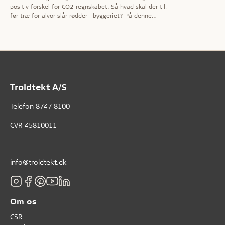
positiv forskel for CO2-regnskabet. Så hvad skal der til,
før træ for alvor slår rødder i byggeriet? På denne
temaside sætter vi fokus på fordelene ved træbyggeri –
og nogle af de barrierer, der kan være for at bygge
mere i træ.
Troldtekt A/S
Telefon
8747 8100
CVR 45810011
info@troldtekt.dk
Om os
CSR