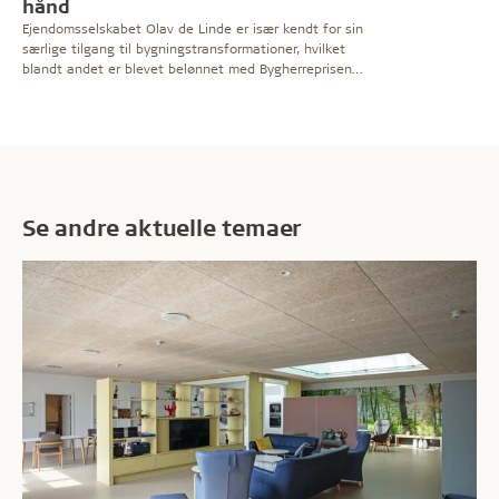
hånd
Ejendomsselskabet Olav de Linde er især kendt for sin
særlige tilgang til bygningstransformationer, hvilket
blandt andet er blevet belønnet med Bygherreprisen
2023. Læs interviewet med selskabets grundlægger,
Olav de Linde, som også fortæller om kontorhøjhuset
Mindet i Aarhus.
Se andre aktuelle temaer