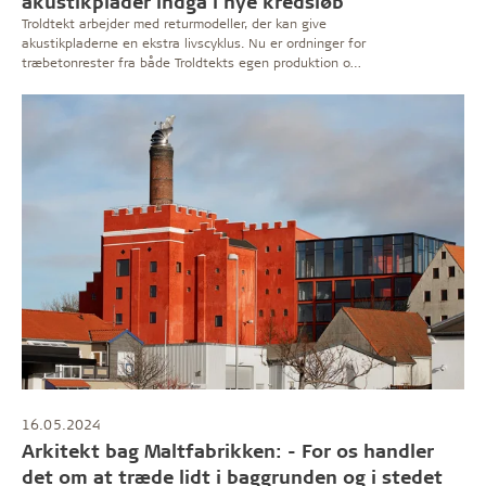
akustikplader indgå i nye kredsløb
Troldtekt arbejder med returmodeller, der kan give
akustikpladerne en ekstra livscyklus. Nu er ordninger for
træbetonrester fra både Troldtekts egen produktion og
kundernes byggepladser etableret i Danmark.
Ambitionen er også at genbruge og genanvende plader
fra nedrivninger samt sikre eventuel nyttiggørelse på
det højest mulige værdiniveau.
16.05.2024
Arkitekt bag Maltfabrikken: - For os handler
det om at træde lidt i baggrunden og i stedet