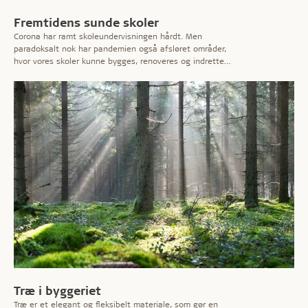
Fremtidens sunde skoler
Corona har ramt skoleundervisningen hårdt. Men
paradoksalt nok har pandemien også afsløret områder,
hvor vores skoler kunne bygges, renoveres og indrettes
smartere. Her på temasiden kan du læse mere om
udfordringerne – og få eksperternes bud på løsninger,
der imødekommer behovene for effektiv læring i et
sundt indeklima.
Træ i byggeriet
Træ er et elegant og fleksibelt materiale, som gør en