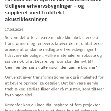
tidligere erhvervsbygninger – og
suppleret med Troldtekt
akustikløsninger.
17.05.2024
Selvom det ofte vil være mindre klimabelastende at
transformere og renovere, kræver det et omfattende
arbejde at omdanne nedlagte erhvervsbygninger til
tidssvarende boliger: Hvilke materialer er robuste og
sunde nok til at bevare, og hvor skal der nyt til?
Gemmer der sig skjulte risici i den gamle bygning?
Omvendt giver transformationerne også mulighed for
at bevare oprindelige detaljer. Det kan være gamle
træbjælker, særlige fliser eller rå mursten, som tilfører
bygningen sjæl.
Nedenfor kan du lade dig inspirere af fem projekter,
hvor arkitekterne har givet deres bud på balancen