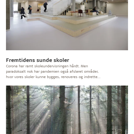
Fremtidens sunde skoler
Corona har ramt skoleundervisningen hårdt. Men
paradoksalt nok har pandemien også afsløret områder,
hvor vores skoler kunne bygges, renoveres og indrettes
smartere. Her på temasiden kan du læse mere om
udfordringerne – og få eksperternes bud på løsninger,
der imødekommer behovene for effektiv læring i et
sundt indeklima.