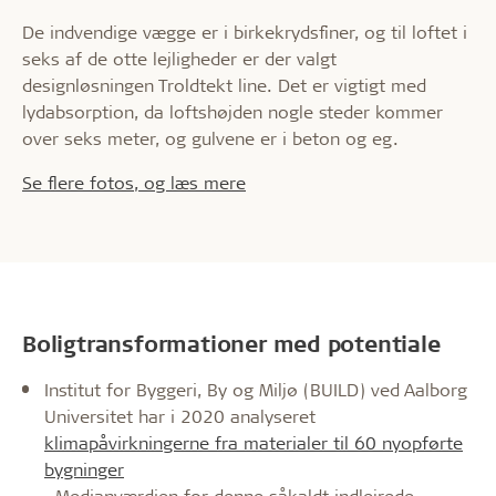
De indvendige vægge er i birkekrydsfiner, og til loftet i
seks af de otte lejligheder er der valgt
designløsningen Troldtekt line. Det er vigtigt med
lydabsorption, da loftshøjden nogle steder kommer
over seks meter, og gulvene er i beton og eg.
Se flere fotos, og læs mere
Boligtransformationer med potentiale
Institut for Byggeri, By og Miljø (BUILD) ved Aalborg
Universitet har i 2020 analyseret
klimapåvirkningerne fra materialer til 60 nyopførte
bygninger
. Medianværdien for denne såkaldt indlejrede