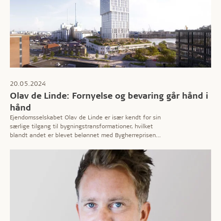
20.05.2024
Olav de Linde: Fornyelse og bevaring går hånd i
hånd
Ejendomsselskabet Olav de Linde er især kendt for sin
særlige tilgang til bygningstransformationer, hvilket
blandt andet er blevet belønnet med Bygherreprisen
2023. Læs interviewet med selskabets grundlægger,
Olav de Linde, som også fortæller om kontorhøjhuset
Mindet i Aarhus.