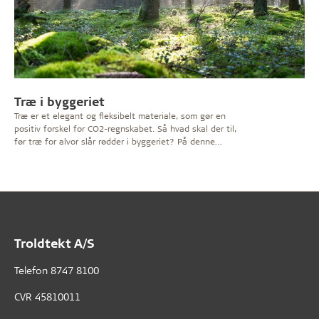
Træ i byggeriet
Træ er et elegant og fleksibelt materiale, som gør en
positiv forskel for CO2-regnskabet. Så hvad skal der til,
før træ for alvor slår rødder i byggeriet? På denne
temaside sætter vi fokus på fordelene ved træbyggeri –
og nogle af de barrierer, der kan være for at bygge
mere i træ.
Troldtekt A/S
Telefon
8747 8100
CVR 45810011